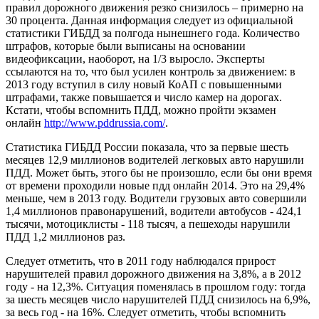
правил дорожного движения резко снизилось – примерно на
30 процента. Данная информация следует из официальной
статистики ГИБДД за полгода нынешнего года. Количество
штрафов, которые были выписаны на основании
видеофиксации, наоборот, на 1/3 выросло. Эксперты
ссылаются на то, что был усилен контроль за движением: в
2013 году вступил в силу новый КоАП с повышенными
штрафами, также повышается и число камер на дорогах.
Кстати, чтобы вспомнить ПДД, можно пройти экзамен
онлайн
http://www.pddrussia.com/
.
Статистика ГИБДД России показала, что за первые шесть
месяцев 12,9 миллионов водителей легковых авто нарушили
ПДД. Может быть, этого бы не произошло, если бы они время
от времени проходили новые пдд онлайн 2014. Это на 29,4%
меньше, чем в 2013 году. Водители грузовых авто совершили
1,4 миллионов правонарушений, водители автобусов - 424,1
тысячи, мотоциклисты - 118 тысяч, а пешеходы нарушили
ПДД 1,2 миллионов раз.
Следует отметить, что в 2011 году наблюдался прирост
нарушителей правил дорожного движения на 3,8%, а в 2012
году - на 12,3%. Ситуация поменялась в прошлом году: тогда
за шесть месяцев число нарушителей ПДД снизилось на 6,9%,
за весь год - на 16%. Следует отметить, чтобы вспомнить