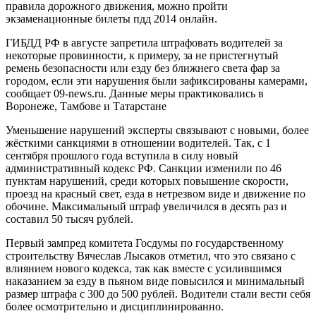
правила дорожного движения, можно пройти
экзаменационные билеты пдд 2014 онлайн.
ГИБДД РФ в августе запретила штрафовать водителей за
некоторые провинности, к примеру, за не пристегнутый
ремень безопасности или езду без ближнего света фар за
городом, если эти нарушения были зафиксированы камерами,
сообщает 09-news.ru. Данные меры практиковались в
Воронеже, Тамбове и Татарстане
Уменьшение нарушений эксперты связывают с новыми, более
жёсткими санкциями в отношении водителей. Так, с 1
сентября прошлого года вступила в силу новый
административный кодекс РФ. Санкции изменили по 46
пунктам нарушений, среди которых повышение скорости,
проезд на красный свет, езда в нетрезвом виде и движение по
обочине. Максимальный штраф увеличился в десять раз и
составил 50 тысяч рублей.
Первый зампред комитета Госдумы по государственному
строительству Вячеслав Лысаков отметил, что это связано с
влиянием нового кодекса, так как вместе с усилившимся
наказанием за езду в пьяном виде повысился и минимальный
размер штрафа с 300 до 500 рублей. Водители стали вести себя
более осмотрительно и дисциплинированно.