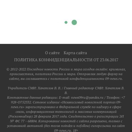
О сайте
Карта сайта
ПОЛИТИКА КОНФИДЕНЦИАЛЬНОСТИ ОТ 23.06.2017
© 2012-2022 Последние новости России и мира сегодня онлайн: криминал,
происшествия, политика России и мира. Отправляя любую форму на
сайте, вы соглашаетесь с политикой конфиденциальности 09-news.ru.
Учредитель СМИ: Хaчeтлoв B. B. / Главный редактор СМИ: Хaчeтлoв B.
B.
Контактные данные редакции: E-mail: news09ru@yandex.ru / Телефон: +7
928-O752332. Сетевое издание «Независимый новостной портал 09-
news.ru» зарегистрировано в Федеральной службе по надзору в сфере
связи, информационных технологий и массовых коммуникаций
(Роскомнадзор) 28 февраля 2017 года. Свидетельство о регистрации ЭЛ
№ ФС 77 - 68804. Копирование новостей с сайта разрешено, только с
установкой активной (без тегов noindex и nofollow) гиперссылки на сайт
09-news.ru. 18+