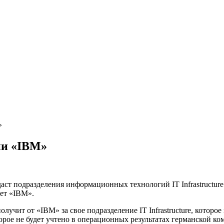
»
ии «IBM»
аст подразделения информационных технологий IT Infrastructur
нет «IBM».
учит от «IBM» за свое подразделение IT Infrastructure, которое 
рое не будет учтено в операционных результатах германской ком