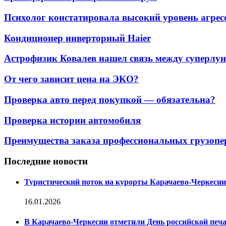
Психолог констатировала высокий уровень агресси
Кондиционер инверторный Haier
Астрофизик Ковалев нашел связь между суперлун
От чего зависит цена на ЭКО?
Проверка авто перед покупкой — обязательна?
Проверка истории автомобиля
Преимущества заказа профессиональных грузопе
Последние новости
Туристический поток на курорты Карачаево-Черкесии
16.01.2026
В Карачаево-Черкесии отметили День российской печ