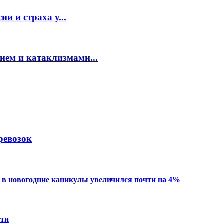
и и страха у...
ием и катаклизмами...
ревозок
 в новогодние каникулы увеличился почти на 4%
ати