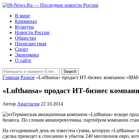
В мире
Криминал
Культура
Новости России
Общество
Происшествия
Спорт
Экономика
О сайте
Главная
Разное
«Lufthansa» продаст ИТ-бизнес компании «IBM
«Lufthansa» продаст ИТ-бизнес компан
Автор
Анастасия
22.10.2014
Германская авиационная компания «Lufthansa» вскоре прод
бизнеса. По словам авиаперевозчика, партнёром компании ста
На сегодняшний день не известна сумма, которую «Lufthansa» пол
сделка приведет к списанию в убыток 240 миллионов евро, кото