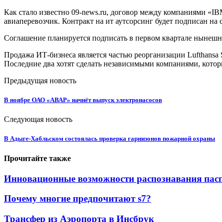
Как стало известно 09-news.ru, договор между компаниями «IB
авиаперевозчик. Контракт на ит аутсорсинг будет подписан на с
Соглашение планируется подписать в первом квартале нынешнег
Продажа ИТ-бизнеса является частью реорганизации Lufthansa Syst
Последние два хотят сделать независимыми компаниями, которы
Предыдущая новость
В ноябре ОАО «АВАР» начнёт выпуск электронасосов
Следующая новость
В Адыге-Хабльском состоялась проверка гарнизонов пожарной охраны
Прочитайте также
Инновационные возможности распознавания паспо
Почему многие предпочитают s7?
Трансфер из Аэропорта в Инсбрук