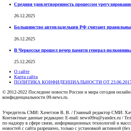
Средняя удовлетворенность процессом урегулирован
26.12.2025
Большинство автовладельцев РФ считают правильн
26.12.2025
В Черкесске прошел вечер памяти генерал-полковник
25.12.2025
О сайте
Карта сайта
ПОЛИТИКА КОНФИДЕНЦИАЛЬНОСТИ ОТ 23.06.201
© 2012-2022 Последние новости России и мира сегодня онлайн
конфиденциальности 09-news.ru.
Учредитель СМИ: Хaчeтлoв B. B. / Главный редактор СМИ: Хaч
Контактные данные редакции: E-mail: news09ru@yandex.ru / Те
по надзору в сфере связи, информационных технологий и масс
новостей с сайта разрешено, только с установкой активной (без 