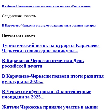
В юбилее Невинномысска активно участвовал «Ростелеком»
Следующая новость
В Карачаево-Черкесии стартуют традиционные осенние ярмарки
Прочитайте также
Туристический поток на курорты Карачаево-
Черкесии в новогодние каникулы...
В Карачаево-Черкесии отметили День
российской печати
В Карачаево-Черкесии подвели итоги развития
культуры за 2025...
В Черкесске обустроили 53 контейнерные
площадки за 2025...
Жители Черкесска приняли участие в акции