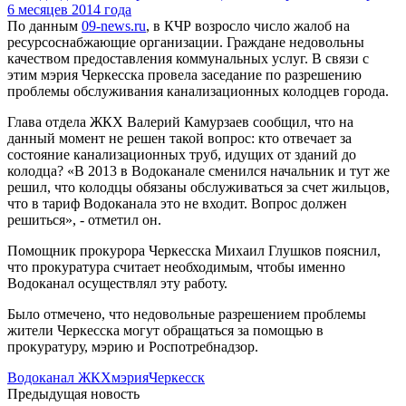
По данным
09-news.ru
, в КЧР возросло число жалоб на
ресурсоснабжающие организации. Граждане недовольны
качеством предоставления коммунальных услуг. В связи с
этим мэрия Черкесска провела заседание по разрешению
проблемы обслуживания канализационных колодцев города.
Глава отдела ЖКХ Валерий Камурзаев сообщил, что на
данный момент не решен такой вопрос: кто отвечает за
состояние канализационных труб, идущих от зданий до
колодца? «В 2013 в Водоканале сменился начальник и тут же
решил, что колодцы обязаны обслуживаться за счет жильцов,
что в тариф Водоканала это не входит. Вопрос должен
решиться», - отметил он.
Помощник прокурора Черкесска Михаил Глушков пояснил,
что прокуратура считает необходимым, чтобы именно
Водоканал осуществлял эту работу.
Было отмечено, что недовольные разрешением проблемы
жители Черкесска могут обращаться за помощью в
прокуратуру, мэрию и Роспотребнадзор.
Водоканал ЖКХ
мэрия
Черкесск
Предыдущая новость