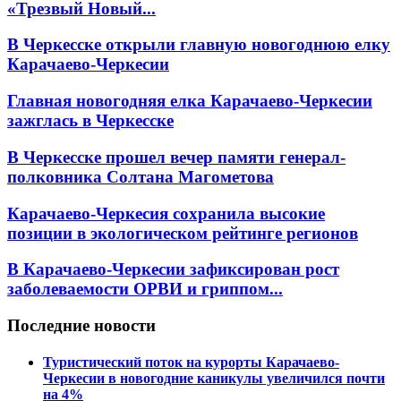
«Трезвый Новый...
В Черкесске открыли главную новогоднюю елку
Карачаево-Черкесии
Главная новогодняя елка Карачаево-Черкесии
зажглась в Черкесске
В Черкесске прошел вечер памяти генерал-
полковника Солтана Магометова
Карачаево-Черкесия сохранила высокие
позиции в экологическом рейтинге регионов
В Карачаево-Черкесии зафиксирован рост
заболеваемости ОРВИ и гриппом...
Последние новости
Туристический поток на курорты Карачаево-
Черкесии в новогодние каникулы увеличился почти
на 4%