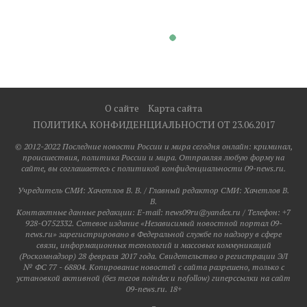
О сайте
Карта сайта
ПОЛИТИКА КОНФИДЕНЦИАЛЬНОСТИ ОТ 23.06.2017
© 2012-2022 Последние новости России и мира сегодня онлайн: криминал,
происшествия, политика России и мира. Отправляя любую форму на
сайте, вы соглашаетесь с политикой конфиденциальности 09-news.ru.
Учредитель СМИ: Хaчeтлoв B. B. / Главный редактор СМИ: Хaчeтлoв B.
B.
Контактные данные редакции: E-mail: news09ru@yandex.ru / Телефон: +7
928-O752332. Сетевое издание «Независимый новостной портал 09-
news.ru» зарегистрировано в Федеральной службе по надзору в сфере
связи, информационных технологий и массовых коммуникаций
(Роскомнадзор) 28 февраля 2017 года. Свидетельство о регистрации ЭЛ
№ ФС 77 - 68804. Копирование новостей с сайта разрешено, только с
установкой активной (без тегов noindex и nofollow) гиперссылки на сайт
09-news.ru. 18+