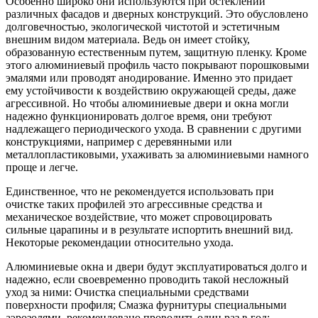
Особенно широко они используются при остеклении
различных фасадов и дверных конструкций. Это обусловлено
долговечностью, экологической чистотой и эстетичным
внешним видом материала. Ведь он имеет стойку,
образованную естественным путем, защитную пленку. Кроме
этого алюминиевый профиль часто покрывают порошковыми
эмалями или проводят анодирование. Именно это придает
ему устойчивости к воздействию окружающей среды, даже
агрессивной. Но чтобы алюминиевые двери и окна могли
надежно функционировать долгое время, они требуют
надлежащего периодического ухода. В сравнении с другими
конструкциями, например с деревянными или
металлопластиковыми, ухаживать за алюминиевыми намного
проще и легче.
Единственное, что не рекомендуется использовать при
очистке таких профилей это агрессивные средства и
механическое воздействие, что может спровоцировать
сильные царапины и в результате испортить внешний вид.
Некоторые рекомендации относительно ухода.
Алюминиевые окна и двери будут эксплуатироваться долго и
надежно, если своевременно проводить такой несложный
уход за ними: Очистка специальными средствами
поверхности профиля; Смазка фурнитуры специальными
аэрозолями, рекомендовано проводить один раз в год;