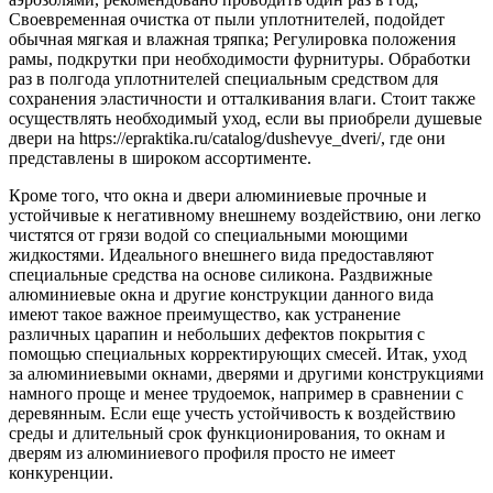
Своевременная очистка от пыли уплотнителей, подойдет
обычная мягкая и влажная тряпка; Регулировка положения
рамы, подкрутки при необходимости фурнитуры. Обработки
раз в полгода уплотнителей специальным средством для
сохранения эластичности и отталкивания влаги. Стоит также
осуществлять необходимый уход, если вы приобрели душевые
двери на https://epraktika.ru/catalog/dushevye_dveri/, где они
представлены в широком ассортименте.
Кроме того, что окна и двери алюминиевые прочные и
устойчивые к негативному внешнему воздействию, они легко
чистятся от грязи водой со специальными моющими
жидкостями. Идеального внешнего вида предоставляют
специальные средства на основе силикона. Раздвижные
алюминиевые окна и другие конструкции данного вида
имеют такое важное преимущество, как устранение
различных царапин и небольших дефектов покрытия с
помощью специальных корректирующих смесей. Итак, уход
за алюминиевыми окнами, дверями и другими конструкциями
намного проще и менее трудоемок, например в сравнении с
деревянным. Если еще учесть устойчивость к воздействию
среды и длительный срок функционирования, то окнам и
дверям из алюминиевого профиля просто не имеет
конкуренции.