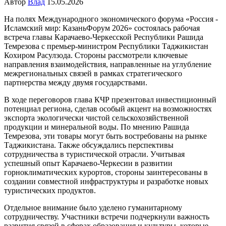
Автор
Влад
15.05.2026
На полях Международного экономического форума «Россия -
Исламский мир: КазаньФорум 2026» состоялась рабочая
встреча главы Карачаево-Черкесской Республики Рашида
Темрезова с премьер-министром Республики Таджикистан
Кохиром Расулзода. Стороны рассмотрели ключевые
направления взаимодействия, направленные на углубление
межрегиональных связей в рамках стратегического
партнерства между двумя государствами.
В ходе переговоров глава КЧР презентовал инвестиционный
потенциал региона, сделав особый акцент на возможностях
экспорта экологически чистой сельскохозяйственной
продукции и минеральной воды. По мнению Рашида
Темрезова, эти товары могут быть востребованы на рынке
Таджикистана. Также обсуждались перспективы
сотрудничества в туристической отрасли. Учитывая
успешный опыт Карачаево-Черкесии в развитии
горноклиматических курортов, стороны заинтересованы в
создании совместной инфраструктуры и разработке новых
туристических продуктов.
Отдельное внимание было уделено гуманитарному
сотрудничеству. Участники встречи подчеркнули важность
развития связей в сферах образования и культуры, которые