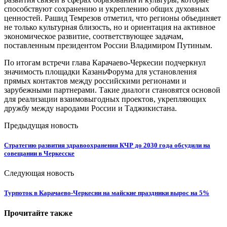
способствуют сохранению и укреплению общих духовных
ценностей. Рашид Темрезов отметил, что регионы объединяет
не только культурная близость, но и ориентация на активное
экономическое развитие, соответствующее задачам,
поставленным президентом России Владимиром Путиным.
По итогам встречи глава Карачаево-Черкесии подчеркнул
значимость площадки КазаньФорума для установления
прямых контактов между российскими регионами и
зарубежными партнерами. Такие диалоги становятся основой
для реализации взаимовыгодных проектов, укрепляющих
дружбу между народами России и Таджикистана.
Предыдущая новость
Стратегию развития здравоохранения КЧР до 2030 года обсудили на
совещании в Черкесске
Следующая новость
Турпоток в Карачаево-Черкесии на майские праздники вырос на 5%
Прочитайте также