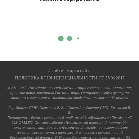
О сайте
Карта сайта
ПОЛИТИКА КОНФИДЕНЦИАЛЬНОСТИ ОТ 23.06.2017
© 2012-2022 Последние новости России и мира сегодня онлайн: криминал,
происшествия, политика России и мира. Отправляя любую форму на
сайте, вы соглашаетесь с политикой конфиденциальности 09-news.ru.
Учредитель СМИ: Хaчeтлoв B. B. / Главный редактор СМИ: Хaчeтлoв B.
B.
Контактные данные редакции: E-mail: news09ru@yandex.ru / Телефон: +7
928-O752332. Сетевое издание «Независимый новостной портал 09-
news.ru» зарегистрировано в Федеральной службе по надзору в сфере
связи, информационных технологий и массовых коммуникаций
(Роскомнадзор) 28 февраля 2017 года. Свидетельство о регистрации ЭЛ