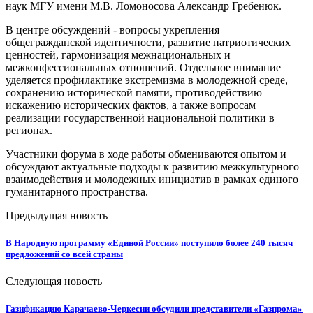
наук МГУ имени М.В. Ломоносова Александр Гребенюк.
В центре обсуждений - вопросы укрепления
общегражданской идентичности, развитие патриотических
ценностей, гармонизация межнациональных и
межконфессиональных отношений. Отдельное внимание
уделяется профилактике экстремизма в молодежной среде,
сохранению исторической памяти, противодействию
искажению исторических фактов, а также вопросам
реализации государственной национальной политики в
регионах.
Участники форума в ходе работы обмениваются опытом и
обсуждают актуальные подходы к развитию межкультурного
взаимодействия и молодежных инициатив в рамках единого
гуманитарного пространства.
Предыдущая новость
В Народную программу «Единой России» поступило более 240 тысяч
предложений со всей страны
Следующая новость
Газификацию Карачаево-Черкесии обсудили представители «Газпрома»