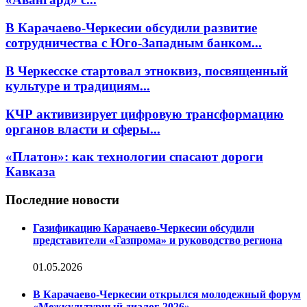
В Карачаево-Черкесии обсудили развитие
сотрудничества с Юго-Западным банком...
В Черкесске стартовал этноквиз, посвященный
культуре и традициям...
КЧР активизирует цифровую трансформацию
органов власти и сферы...
«Платон»: как технологии спасают дороги
Кавказа
Последние новости
Газификацию Карачаево-Черкесии обсудили
представители «Газпрома» и руководство региона
01.05.2026
В Карачаево-Черкесии открылся молодежный форум
«Межкультурный диалог-2026»