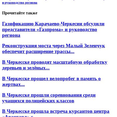
и руководство региона
Прочитайте также
Газификацию Карачаево-Черкесии обсудили
представители «Газпрома» и руководство
региона
Реконструкция моста через Малый Зеленчук
обеспечит расширение трассы...
В Черкесске проводят масштабную обработку
деревьев и зелёных...
В Черкесске прошел велопробег в память о
жертвах...
В Черкесске прошли соревнования среди
учащихся полицейских классов
В Черкесске прошла встреча курсантов центра
«Авангард» с...