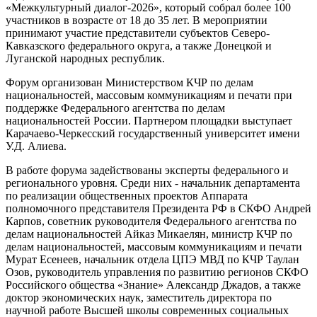
«Межкультурный диалог-2026», который собрал более 100
участников в возрасте от 18 до 35 лет. В мероприятии
принимают участие представители субъектов Северо-
Кавказского федерального округа, а также Донецкой и
Луганской народных республик.
Форум организован Министерством КЧР по делам
национальностей, массовым коммуникациям и печати при
поддержке Федерального агентства по делам
национальностей России. Партнером площадки выступает
Карачаево-Черкесский государственный университет имени
У.Д. Алиева.
В работе форума задействованы эксперты федерального и
регионального уровня. Среди них - начальник департамента
по реализации общественных проектов Аппарата
полномочного представителя Президента РФ в СКФО Андрей
Карпов, советник руководителя Федерального агентства по
делам национальностей Айказ Микаелян, министр КЧР по
делам национальностей, массовым коммуникациям и печати
Мурат Есенеев, начальник отдела ЦПЭ МВД по КЧР Таулан
Озов, руководитель управления по развитию регионов СКФО
Российского общества «Знание» Александр Джадов, а также
доктор экономических наук, заместитель директора по
научной работе Высшей школы современных социальных