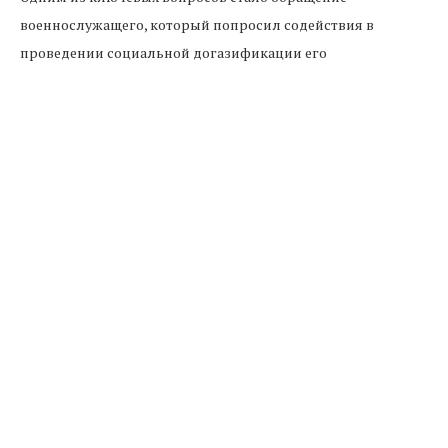
военнослужащего, который попросил содействия в
проведении социальной догазификации его
домовладения, расположенного в одном из садовых
некоммерческих товариществ Черкесска. Речь шла о
подключении объекта к газовым сетям и обеспечении
необходимой инфраструктуры.
По информации главы региона, вопрос уже проработан
совместно с руководством компании «Газпром
межрегионгаз Черкесск». В настоящее время ведутся
подготовительные проектные и инженерные работы,
необходимые для реализации подключения.
Отдельно отмечается, что заявителю будет предоставлена
субсидия. Эти средства направят на проведение
газификации внутри дома, а также на приобретение и